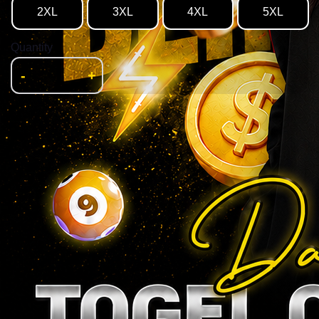
2XL
3XL
4XL
5XL
Quantity
-
+