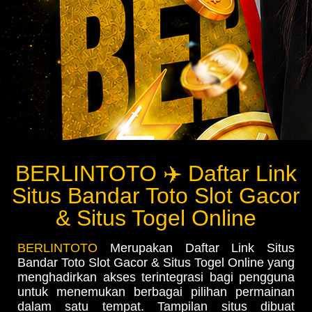
BERLINTOTO ✈️ Daftar Link
Situs Bandar Toto Slot Gacor
& Situs Togel Online
BERLINTOTO
Merupakan Daftar Link Situs
Bandar Toto Slot Gacor & Situs Togel Online yang
menghadirkan akses terintegrasi bagi pengguna
untuk menemukan berbagai pilihan permainan
dalam satu tempat. Tampilan situs dibuat