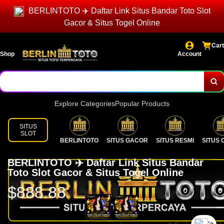
BERLINTOTO ✈️ Daftar Link Situs Bandar Toto Slot
Gacor & Situs Togel Online
Cart
Shop
Account
Explore Categories
Popular Products
SITUS
SLOT
BERLINTOTO
SITUS GACOR
SITUS RESMI
SITUS 
BERLINTOTO ✈️ Daftar Link Situs Bandar
Toto Slot Gacor & Situs Togel Online
$888.88