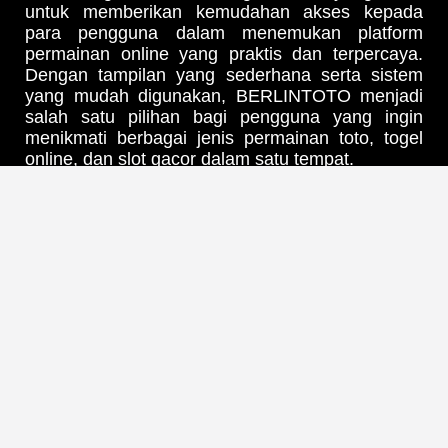
untuk memberikan kemudahan akses kepada
para pengguna dalam menemukan platform
permainan online yang praktis dan terpercaya.
Dengan tampilan yang sederhana serta sistem
yang mudah digunakan, BERLINTOTO menjadi
salah satu pilihan bagi pengguna yang ingin
menikmati berbagai jenis permainan toto, togel
online, dan slot gacor dalam satu tempat.
Sebagai platform resmi,
BERLINTOTO,
juga
dikenal sebagai platform yang menghadirkan
beragam pilihan permainan dengan pelayanan
yang responsif. Pengguna dapat merasakan
kenyamanan saat login, melakukan transaksi,
hingga menjelajahi berbagai pasaran dan
permainan yang tersedia. Hal ini menjadikan
BERLINTOTO cocok bagi pemain yang
mengutamakan kemudahan, kecepatan, dan
kenyamanan dalam bermain.