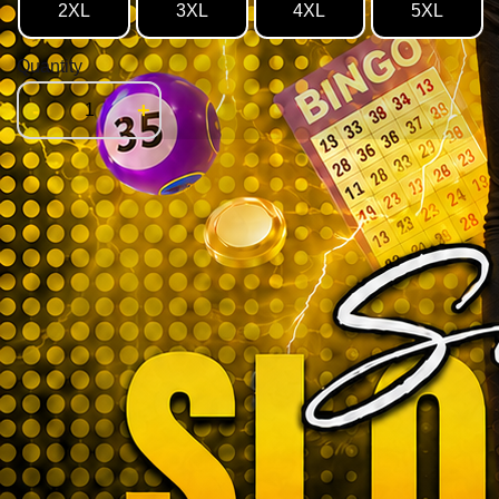
2XL
3XL
4XL
5XL
Quantity
-
+